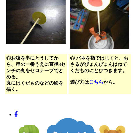
◎お猿を串にとうしてか
◎ バネを指ではじくと、お
ら、串の一番うえに直径3セ
さるがぴょんぴょんはねて
ンチの丸をセロテープでと
くだものにとびつきます。
める。
遊び方は
こちら
から。
丸にはくだものなどの絵を
描く。