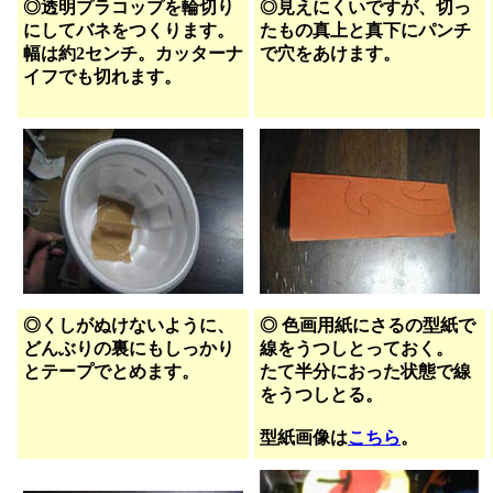
◎透明プラコップを輪切り
◎見えにくいですが、切っ
にしてバネをつくります。
たもの真上と真下にパンチ
幅は約2センチ。カッターナ
で穴をあけます。
イフでも切れます。
◎くしがぬけないように、
◎ 色画用紙にさるの型紙で
どんぶりの裏にもしっかり
線をうつしとっておく。
とテープでとめます。
たて半分におった状態で線
をうつしとる。
型紙画像は
こちら
。