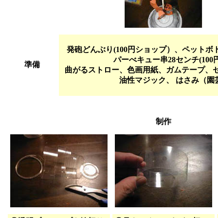
発砲どんぶり(100円ショップ）、ペット
パーべキュー串28センチ(10
準備
曲がるストロー、色画用紙、ガムテープ、セ
油性マジック、 はさみ（園
制作