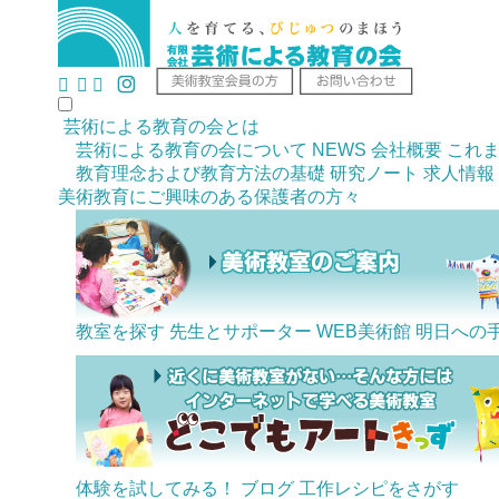
芸術による教育の会とは
芸術による教育の会について
NEWS
会社概要
これ
教育理念および教育方法の基礎
研究ノート
求人情報
美術教育にご興味のある
保護者の方々
教室を探す
先生とサポーター
WEB美術館
明日への
体験を試してみる！
ブログ
工作レシピをさがす