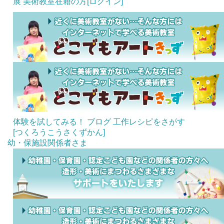
展
美術教室在籍の方[ログイン]
体験を試してみる！
ブログ
工作レシピをさがす
[つくろうこうさくずかん]
幼・保施設関係者さま