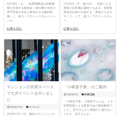
5月18日（土）、暁星国際流山幼稚園
7月15日（月・海の日）、芸術による
様が主催する勉強会（他の園の先生や
教育の会所属の講師でもある、初田珠
専門学校の先生も参加される園内研
里先生自身が主催する「美術ひろばタ
修）に、紙コップのインスタレーショ
ネノス」にて、紙コップのインスタレ
ンの...
ー...
記事を読む
記事を読む
マンションの共用スペース
「小林直子展」のご案内
で七夕イベントを行いまし
2024/7/2
作家活動
た
「小林直子展」 小林直子さんは、１８
年間芸術による教育の会の美術教師で
2024/7/13
イベント
した。 直子さんのご家族のご協力をい
2024年7月７日、都内のマンションの
ただき、直子さんが...