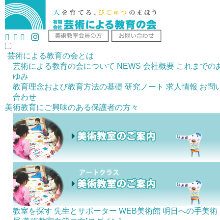
芸術による教育の会とは
芸術による教育の会について
NEWS
会社概要
これまでの
ゆみ
教育理念および教育方法の基礎
研究ノート
求人情報
お問
合わせ
美術教育にご興味のある
保護者の方々
教室を探す
先生とサポーター
WEB美術館
明日への手美術