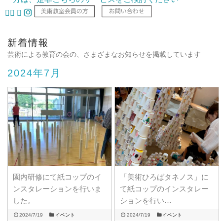
新着情報
芸術による教育の会の、さまざまなお知らせを掲載しています
2024年7月
園内研修にて紙コップのイ
「美術ひろばタネノス」に
ンスタレーションを行いま
て紙コップのインスタレー
した。
ションを行い…
2024/7/19
イベント
2024/7/19
イベント