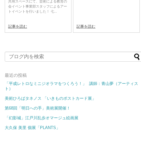
共用スペースにて、芸術による教育の
会イベント事業部スタッフによるアー
トイベントを行いました！ 七...
記事を読む
記事を読む
最近の投稿
「平成レトロなミニジオラマをつくろう！」 講師：青山夢（アーティス
ト）
美術ひろばタネノス 「いきものポストカード展​​」
第68回「明日への手」美術展開催！
「幻影城」江戸川乱歩オマージュ絵画展
大久保 美里 個展「PLANTS」