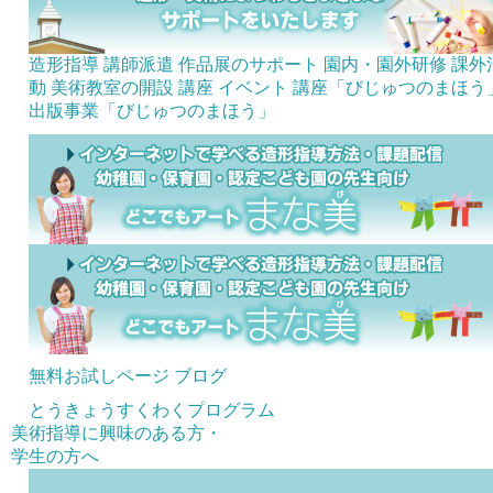
造形指導 講師派遣
作品展のサポート
園内・園外研修
課外
動 美術教室の開設
講座
イベント
講座「びじゅつのまほう
出版事業「びじゅつのまほう」
無料お試しページ
ブログ
とうきょうすくわくプログラム
美術指導に興味のある方・
学生の方へ