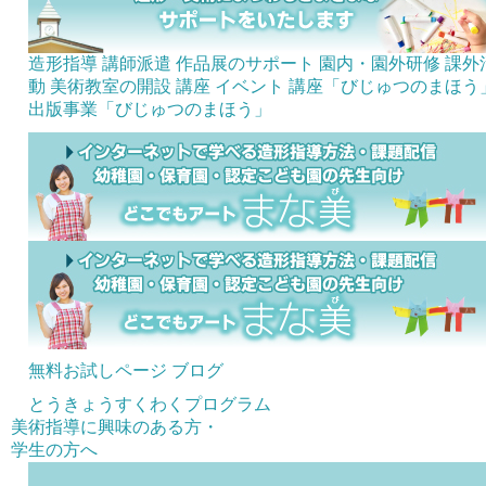
造形指導 講師派遣
作品展のサポート
園内・園外研修
課外
動 美術教室の開設
講座
イベント
講座「びじゅつのまほう
出版事業「びじゅつのまほう」
無料お試しページ
ブログ
とうきょうすくわくプログラム
美術指導に興味のある方・
学生の方へ