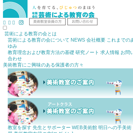
芸術による教育の会とは
芸術による教育の会について
NEWS
会社概要
これまでの
ゆみ
教育理念および教育方法の基礎
研究ノート
求人情報
お問
合わせ
美術教育にご興味のある
保護者の方々
教室を探す
先生とサポーター
WEB美術館
明日への手美術