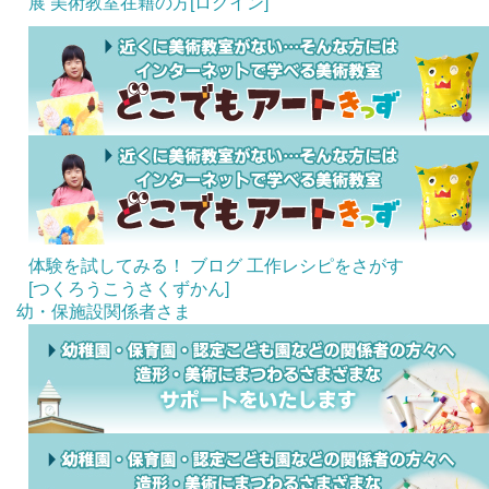
展
美術教室在籍の方[ログイン]
体験を試してみる！
ブログ
工作レシピをさがす
[つくろうこうさくずかん]
幼・保施設関係者さま