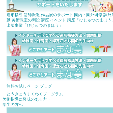
造形指導 講師派遣
作品展のサポート
園内・園外研修
課外
動 美術教室の開設
講座
イベント
講座「びじゅつのまほう
出版事業「びじゅつのまほう」
無料お試しページ
ブログ
とうきょうすくわくプログラム
美術指導に興味のある方・
学生の方へ