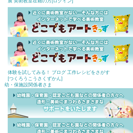
展
美術教室在籍の方[ログイン]
体験を試してみる！
ブログ
工作レシピをさがす
[つくろうこうさくずかん]
幼・保施設関係者さま