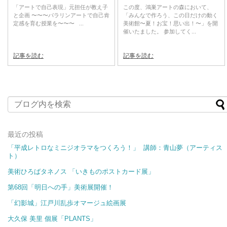
「アートで自己表現」元担任が教え子
この度、鴻巣アートの森において、
と企画 〜〜〜パラリンアートで自己肯
「みんなで作ろう、この日だけの動く
定感を育む授業を〜〜〜 ...
美術館〜夏！お宝！思い出！〜」を開
催いたました。 参加してく...
記事を読む
記事を読む
最近の投稿
「平成レトロなミニジオラマをつくろう！」 講師：青山夢（アーティス
ト）
美術ひろばタネノス 「いきものポストカード展​​」
第68回「明日への手」美術展開催！
「幻影城」江戸川乱歩オマージュ絵画展
大久保 美里 個展「PLANTS」