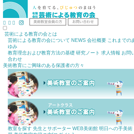
芸術による教育の会とは
芸術による教育の会について
NEWS
会社概要
これまでの
ゆみ
教育理念および教育方法の基礎
研究ノート
求人情報
お問
合わせ
美術教育にご興味のある
保護者の方々
教室を探す
先生とサポーター
WEB美術館
明日への手美術