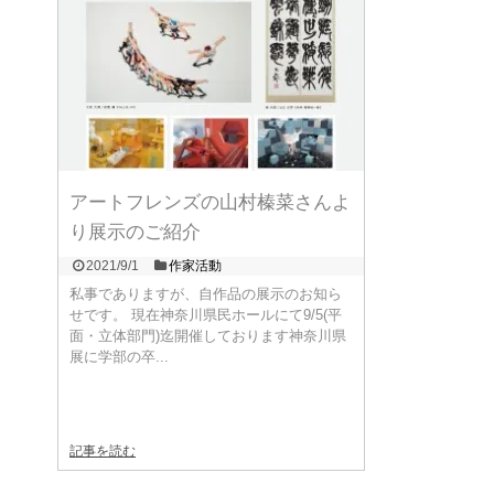
アートフレンズの山村榛菜さんよ
り展示のご紹介
2021/9/1
作家活動
私事でありますが、自作品の展示のお知ら
せです。 現在神奈川県民ホールにて9/5(平
面・立体部門)迄開催しております神奈川県
展に学部の卒...
記事を読む