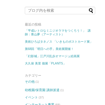
最近の投稿
「平成レトロなミニジオラマをつくろう！」 講
師：青山夢（アーティスト）
美術ひろばタネノス 「いきものポストカード展​​」
第68回「明日への手」美術展開催！
「幻影城」江戸川乱歩オマージュ絵画展
大久保 美里 個展「PLANTS」
カテゴリー
その他
(1)
幼稚園/保育園 講師派遣
(1)
イベント
(37)
インターネット事業
(68)