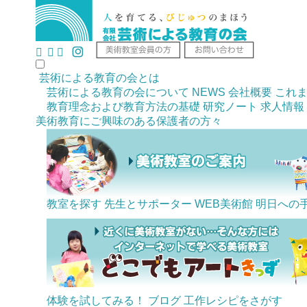
芸術による教育の会とは
芸術による教育の会について
NEWS
会社概要
これ
教育理念および教育方法の基礎
研究ノート
求人情報
美術教育にご興味のある
保護者の方々
教室を探す
先生とサポーター
WEB美術館
明日への
体験を試してみる！
ブログ
工作レシピをさがす