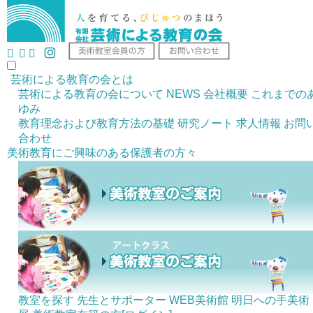
芸術による教育の会とは
芸術による教育の会について
NEWS
会社概要
これまでの
ゆみ
教育理念および教育方法の基礎
研究ノート
求人情報
お問
合わせ
美術教育にご興味のある
保護者の方々
教室を探す
先生とサポーター
WEB美術館
明日への手美術