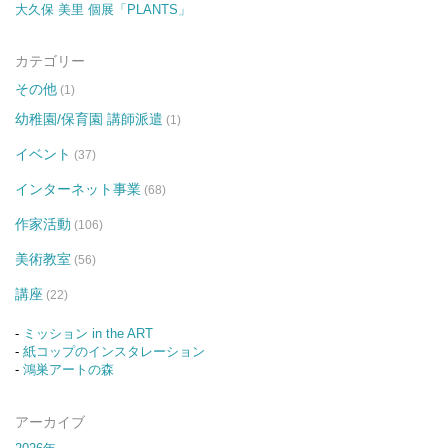
大久保 美里 個展「PLANTS」
カテゴリー
その他
(1)
幼稚園/保育園 講師派遣
(1)
イベント
(37)
インターネット事業
(68)
作家活動
(106)
美術教室
(56)
講座
(22)
-
ミッション in the ART
-
紙コップのインスタレーション
-
鴻巣アートの森
アーカイブ