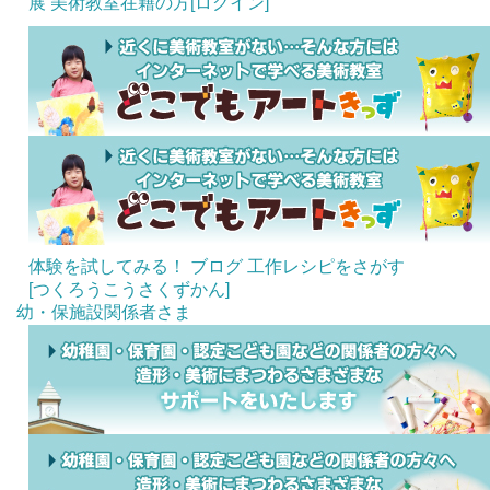
展
美術教室在籍の方[ログイン]
体験を試してみる！
ブログ
工作レシピをさがす
[つくろうこうさくずかん]
幼・保施設関係者さま