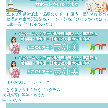
造形指導 講師派遣
作品展のサポート
園内・園外研修
課外
動 美術教室の開設
講座
イベント
講座「びじゅつのまほう
出版事業「びじゅつのまほう」
無料お試しページ
ブログ
とうきょうすくわくプログラム
美術指導に興味のある方・
学生の方へ