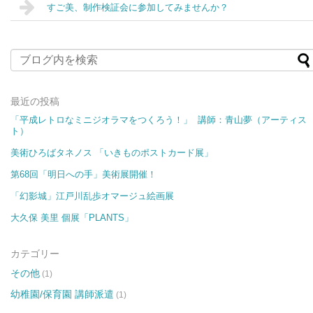
すご美、制作検証会に参加してみませんか？
最近の投稿
「平成レトロなミニジオラマをつくろう！」 講師：青山夢（アーティス
ト）
美術ひろばタネノス 「いきものポストカード展​​」
第68回「明日への手」美術展開催！
「幻影城」江戸川乱歩オマージュ絵画展
大久保 美里 個展「PLANTS」
カテゴリー
その他
(1)
幼稚園/保育園 講師派遣
(1)