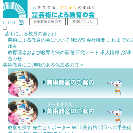
芸術による教育の会とは
芸術による教育の会について
NEWS
会社概要
これまでの
ゆみ
教育理念および教育方法の基礎
研究ノート
求人情報
お問
合わせ
美術教育にご興味のある
保護者の方々
教室を探す
先生とサポーター
WEB美術館
明日への手美術