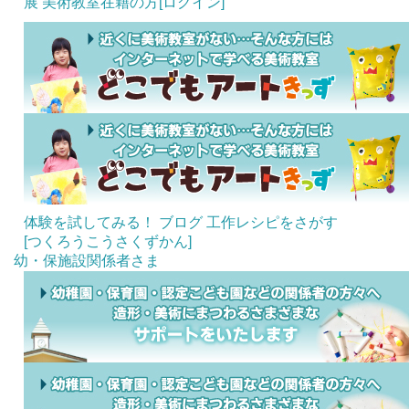
展
美術教室在籍の方[ログイン]
体験を試してみる！
ブログ
工作レシピをさがす
[つくろうこうさくずかん]
幼・保施設関係者さま