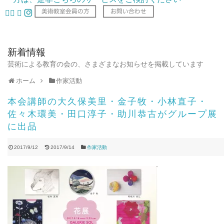
新着情報
芸術による教育の会の、さまざまなお知らせを掲載しています
ホーム
作家活動
本会講師の大久保美里・金子牧・小林直子・
佐々木環美・田口淳子・助川恭古がグループ展
に出品
2017/9/12
2017/9/14
作家活動