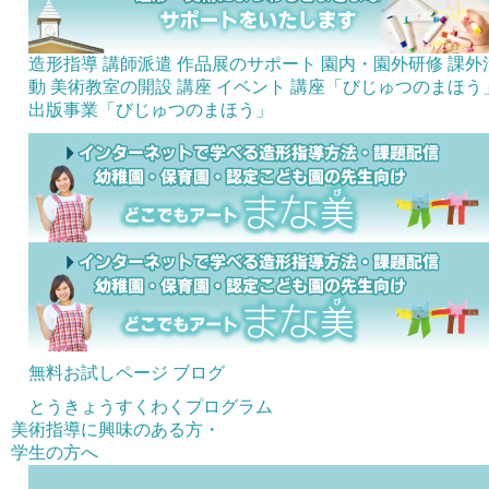
造形指導 講師派遣
作品展のサポート
園内・園外研修
課外
動 美術教室の開設
講座
イベント
講座「びじゅつのまほう
出版事業「びじゅつのまほう」
無料お試しページ
ブログ
とうきょうすくわくプログラム
美術指導に興味のある方・
学生の方へ