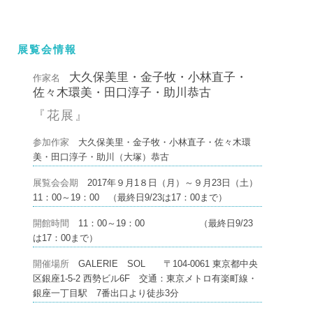
展覧会情報
大久保美里・金子牧・小林直子・
作家名
佐々木環美・田口淳子・助川恭古
『花展』
参加作家
大久保美里・金子牧・小林直子・佐々木環
美・田口淳子・助川（大塚）恭古
展覧会会期
2017年９月1８日（月）～９月23日（土）
11：00～19：00 （最終日9/23は17：00まで）
開館時間
11：00～19：00 （最終日9/23
は17：00まで）
開催場所
GALERIE SOL 〒104-0061 東京都中央
区銀座1-5-2 西勢ビル6F 交通：東京メトロ有楽町線・
銀座一丁目駅 7番出口より徒歩3分