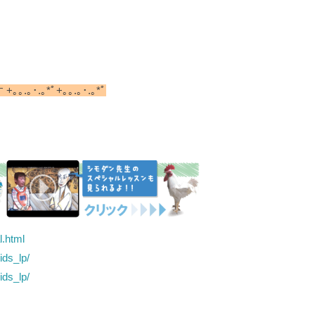
」
｡.｡･.｡*ﾟ+｡｡.｡･.｡*ﾟ
l.html
ids_lp/
ids_lp/