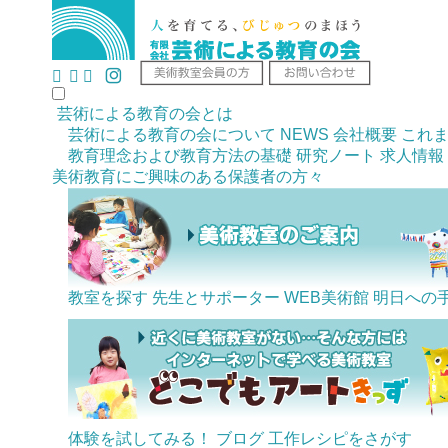
芸術による教育の会とは
芸術による教育の会について
NEWS
会社概要
これ
教育理念および教育方法の基礎
研究ノート
求人情報
美術教育にご興味のある
保護者の方々
教室を探す
先生とサポーター
WEB美術館
明日への
体験を試してみる！
ブログ
工作レシピをさがす