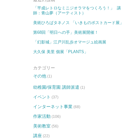
「平成レトロなミニジオラマをつくろう！」 講
師：青山夢（アーティスト）
美術ひろばタネノス 「いきものポストカード展​​」
第68回「明日への手」美術展開催！
「幻影城」江戸川乱歩オマージュ絵画展
大久保 美里 個展「PLANTS」
カテゴリー
その他
(1)
幼稚園/保育園 講師派遣
(1)
イベント
(37)
インターネット事業
(68)
作家活動
(106)
美術教室
(56)
講座
(22)