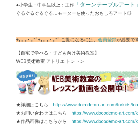
「ターンテーブルアート
●小学生・中学生以上：工作
ぐるぐるぐるぐる…モーターを使ったおもしろアート◎
+｡｡.｡･.｡*ﾟ+｡｡.｡･.｡*ﾟ ご覧になるには、
会員登録
が必要です +｡
‪【自宅で学べる・子ども向け美術教室】
‪WEB美術教室 アトリエ トントン
★詳細はこちら
https://www.docodemo-art.com/forkids/tria
★お問い合わせはこちら
https://www.docodemo-art.com/k
★作品画像はこちらから
https://www.docodemo-art.com/k