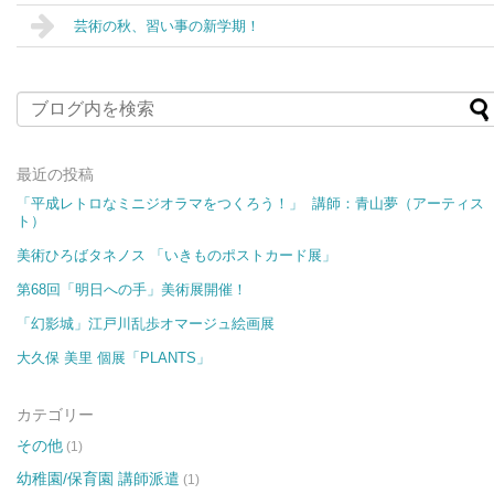
芸術の秋、習い事の新学期！
最近の投稿
「平成レトロなミニジオラマをつくろう！」 講師：青山夢（アーティス
ト）
美術ひろばタネノス 「いきものポストカード展​​」
第68回「明日への手」美術展開催！
「幻影城」江戸川乱歩オマージュ絵画展
大久保 美里 個展「PLANTS」
カテゴリー
その他
(1)
幼稚園/保育園 講師派遣
(1)