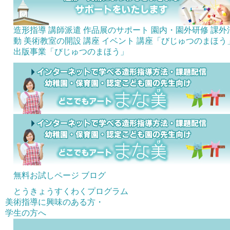
造形指導 講師派遣
作品展のサポート
園内・園外研修
課外
動 美術教室の開設
講座
イベント
講座「びじゅつのまほう
出版事業「びじゅつのまほう」
無料お試しページ
ブログ
とうきょうすくわくプログラム
美術指導に興味のある方・
学生の方へ