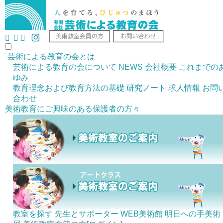
芸術による教育の会とは
芸術による教育の会について
NEWS
会社概要
これまでの
ゆみ
教育理念および教育方法の基礎
研究ノート
求人情報
お問
合わせ
美術教育にご興味のある
保護者の方々
教室を探す
先生とサポーター
WEB美術館
明日への手美術