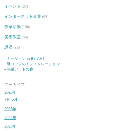
イベント
(37)
インターネット事業
(68)
作家活動
(106)
美術教室
(56)
講座
(22)
-
ミッション in the ART
-
紙コップのインスタレーション
-
鴻巣アートの森
アーカイブ
2026年
7月
5月
2025年
2024年
2023年