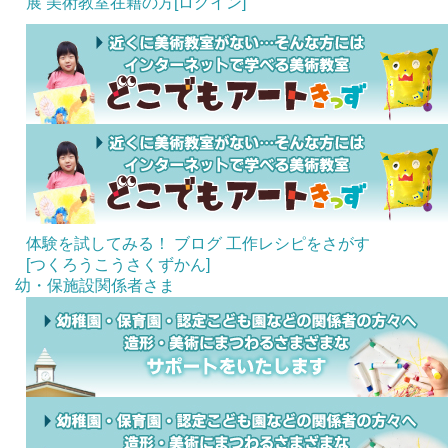
展
美術教室在籍の方[ログイン]
体験を試してみる！
ブログ
工作レシピをさがす
[つくろうこうさくずかん]
幼・保施設関係者さま