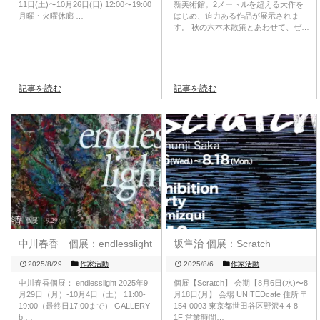
11日(土)〜10月26日(日) 12:00〜19:00
新美術館。2メートルを超える大作を
月曜・火曜休廊 …
はじめ、迫力ある作品が展示されま
す。 秋の六本木散策とあわせて、ぜ…
記事を読む
記事を読む
中川春香 個展：endlesslight
坂隼治 個展：Scratch
2025/8/29
作家活動
2025/8/6
作家活動
中川春香個展： endlesslight 2025年9
個展【Scratch】 会期【8月6日(水)〜8
月29日（月）-10月4日（土） 11:00-
月18日(月】 会場 UNITEDcafe 住所 〒
19:00（最終日17:00まで） GALLERY
154-0003 東京都世田谷区野沢4-4-8-
b.…
1F 営業時間…