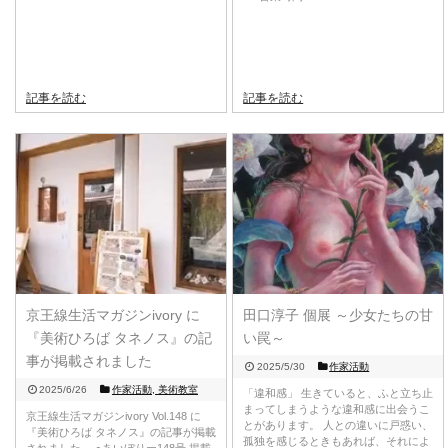
記事を読む
記事を読む
京王線生活マガジンivory に
田口淳子 個展 ～少女たちの甘
『美術ひろば タネノス』の記
い罠～
事が掲載されました
2025/5/30
作家活動
2025/6/26
作家活動
,
美術教室
「違和感」 生きていると、ふと立ち止
まってしまうような違和感に出会うこ
京王線生活マガジンivory Vol.148 に
とがあります。 人との違いに戸惑い、
『美術ひろば タネノス』の記事が掲載
孤独を感じるときもあれば、それによ