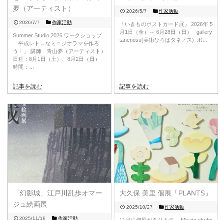
夢（アーティスト）
2026/5/7
作家活動
2026/7/7
作家活動
「いきものポストカード展​​」 2026年 5
月1日（金）～ 6月28日（日） gallery
Summer Studio 2026 ワークショップ
tanenosu(美術ひろばタネノス) ポ…
「平成レトロなミニジオラマを作ろ
う！」 講師：青山夢（アーティスト）
日程：8月1日（土）、8月2日（日）
時間：…
記事を読む
記事を読む
「幻影城」江戸川乱歩オマー
大久保 美里 個展「PLANTS」
ジュ絵画展
2025/10/27
作家活動
2025/11/19
作家活動