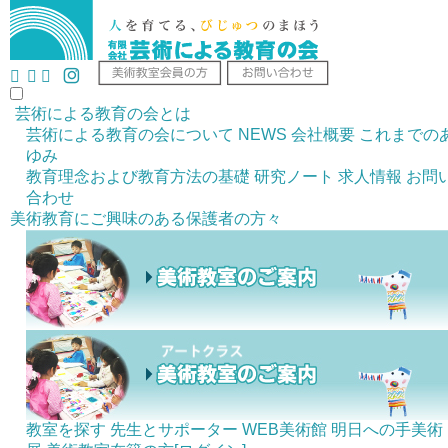
芸術による教育の会とは
芸術による教育の会について
NEWS
会社概要
これまでの
ゆみ
教育理念および教育方法の基礎
研究ノート
求人情報
お問
合わせ
美術教育にご興味のある
保護者の方々
教室を探す
先生とサポーター
WEB美術館
明日への手美術