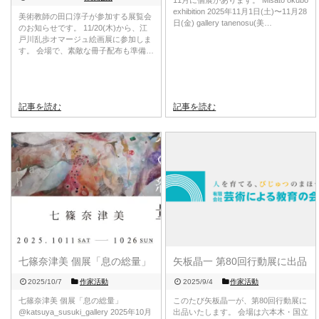
11月に個展があります。 Misato okubo
exhibition 2025年11月1日(土)〜11月28
美術教師の田口淳子が参加する展覧会
日(金) gallery tanenosu(美…
のお知らせです。 11/20(木)から、江
戸川乱歩オマージュ絵画展に参加しま
す。 会場で、素敵な冊子配布も準備…
記事を読む
記事を読む
七篠奈津美 個展「息の総量」
矢板晶一 第80回行動展に出品
2025/10/7
作家活動
2025/9/4
作家活動
七篠奈津美 個展「息の総量」
このたび矢板晶一が、第80回行動展に
@katsuya_susuki_gallery 2025年10月
出品いたします。 会場は六本木・国立