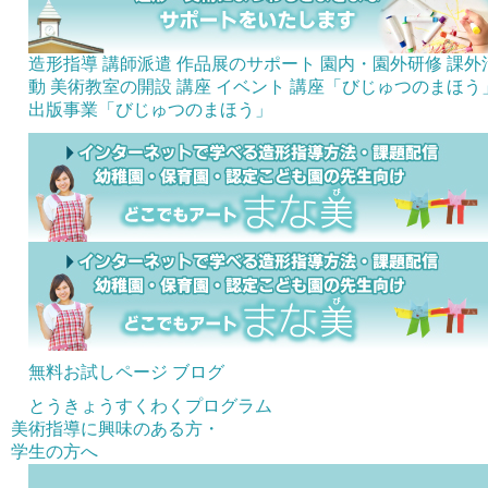
造形指導 講師派遣
作品展のサポート
園内・園外研修
課外
動 美術教室の開設
講座
イベント
講座「びじゅつのまほう
出版事業「びじゅつのまほう」
無料お試しページ
ブログ
とうきょうすくわくプログラム
美術指導に興味のある方・
学生の方へ