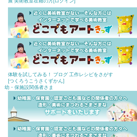
展
美術教室在籍の方[ログイン]
体験を試してみる！
ブログ
工作レシピをさがす
[つくろうこうさくずかん]
幼・保施設関係者さま