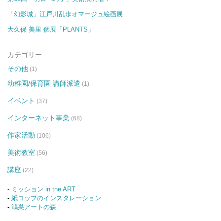
「幻影城」江戸川乱歩オマージュ絵画展
大久保 美里 個展「PLANTS」
カテゴリー
その他
(1)
幼稚園/保育園 講師派遣
(1)
イベント
(37)
インターネット事業
(68)
作家活動
(106)
美術教室
(56)
講座
(22)
-
ミッション in the ART
-
紙コップのインスタレーション
-
鴻巣アートの森