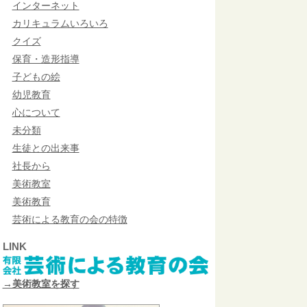
インターネット
カリキュラムいろいろ
クイズ
保育・造形指導
子どもの絵
幼児教育
心について
未分類
生徒との出来事
社長から
美術教室
美術教育
芸術による教育の会の特徴
LINK
→美術教室を探す