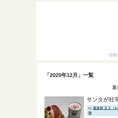
芸術
「
2020年12月
」
一覧
新
サンタが社
by
屋嘉部 正人（
徴