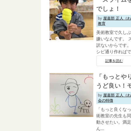
でしょ！
by
屋嘉部 正人（
教育
美術教室で久しぶ
嫌いなんです。 
訳ないからです。
シピ通り作ればでき
記事を読む
「もっとや
うど良い！
by
屋嘉部 正人（
会の特徴
「もっと良くなっ
術教室の先生も同
動させたい。満足
ん...