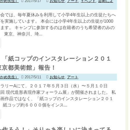
わかめ先生）
2017/5/17
お知らせ
,
アート
,
イベント
,
芸術によ
会では、毎年夏休みを利用して小学4年生以上の生徒たちへ
を実施しています。 本会には小学4年生以上の生徒が1000
ます。 キャンプに参加するのは在籍者のうち希望者のみの
。 東京、神奈川、埼...
！「紙コップのインスタレーション２０１
in東京都美術館」報告！
わかめ先生）
2017/5/11
お知らせ
,
アート
ラリーAにて、２０１７年５月３日（水）〜５月１０日
回 現代造形表現作家フォーラム展」が開催されました。 私
絵画作品ではなく、「紙コップのインスタレーション２０１
して、紙コップ約６０００個をインス...
を作ろう！」そりゃあ楽しいに決まってる