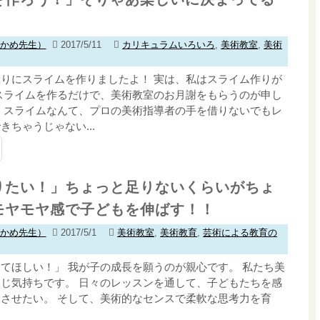
わかめ先生）
2017/5/11
カリキュラムいろいろ
,
美術教室
,
美術
りにスライムを作りましたよ！ 実は、私はスライム作りが
スライムを作るだけで、美術教室のお月謝をもらうのが申し
 スライムなんて、プロの美術指導者の手を借りないでもレ
ちゃうじゃない...
りたい！」ちょっと足りないくらいがちょ
モヤモヤ感で子どもを伸ばす！！
わかめ先生）
2017/5/1
美術教室
,
美術教育
,
芸術による教育の
てほしい！」 我が子の成長を願うのが親心です。 私たち美
じ気持ちです。 日々のレッスンを通して、子どもたちを感
させたい。 そして、美術的なセンスで柔軟な思考力を育