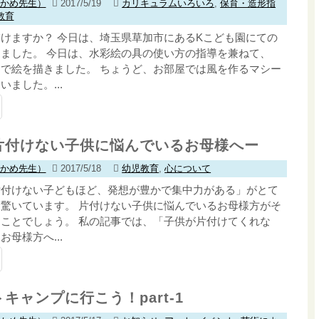
わかめ先生）
2017/5/19
カリキュラムいろいろ
,
保育・造形指
教育
けますか？ 今日は、埼玉県草加市にあるKこども園にての
ました。 今日は、水彩絵の具の使い方の指導を兼ねて、
で絵を描きました。 ちょうど、お部屋では風を作るマシー
ました。...
片付けない子供に悩んでいるお母様へー
わかめ先生）
2017/5/18
幼児教育
,
心について
片付けない子どもほど、発想が豊かで集中力がある」がとて
驚いています。 片付けない子供に悩んでいるお母様方がそ
ことでしょう。 私の記事では、「子供が片付けてくれな
母様方へ...
キャンプに行こう！part-1