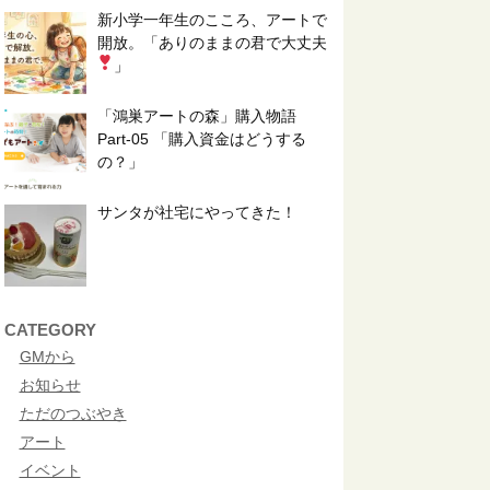
新小学一年生のこころ、アートで
開放。「ありのままの君で大丈夫
」
「鴻巣アートの森」購入物語
Part-05 「購入資金はどうする
の？」
サンタが社宅にやってきた！
CATEGORY
GMから
お知らせ
ただのつぶやき
アート
イベント