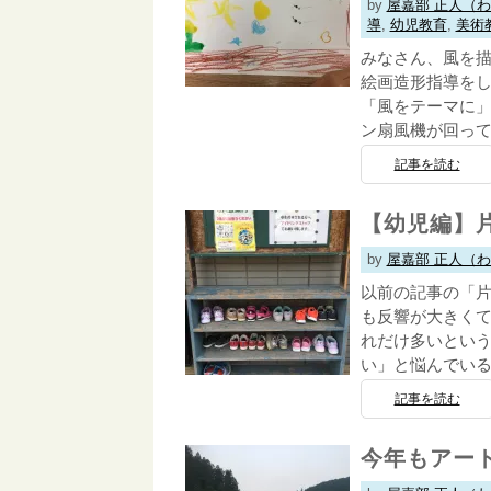
by
屋嘉部 正人（
導
,
幼児教育
,
美術
みなさん、風を描
絵画造形指導をし
「風をテーマに」
ン扇風機が回ってい
記事を読む
【幼児編】
by
屋嘉部 正人（
以前の記事の「
も反響が大きくて
れだけ多いという
い」と悩んでいるお
記事を読む
今年もアート