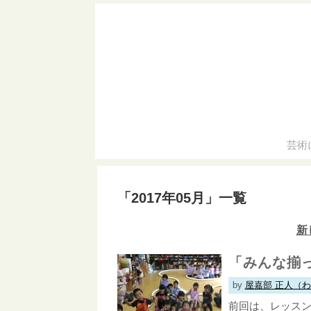
芸術
「
2017年05月
」
一覧
新
「みんな揃
by
屋嘉部 正人（
前回は、レッス