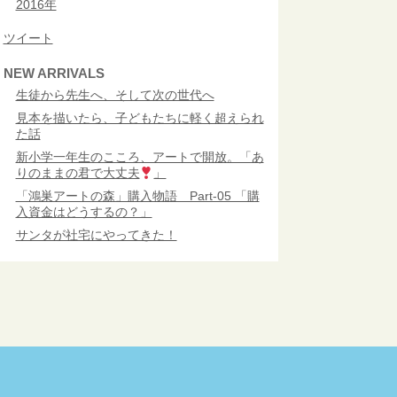
2016年
ツイート
NEW ARRIVALS
生徒から先生へ、そして次の世代へ
見本を描いたら、子どもたちに軽く超えられ
た話
新小学一年生のこころ、アートで開放。「あ
りのままの君で大丈夫
」
「鴻巣アートの森」購入物語 Part-05 「購
入資金はどうするの？」
サンタが社宅にやってきた！