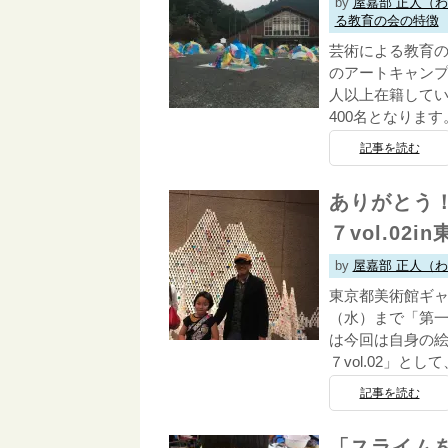
by
屋嘉部 正人（
る教育の会の特徴
芸術による教育の
のアートキャンプ
人以上在籍してい
400名となります
記事を読む
ありがとう
７vol.02
by
屋嘉部 正人（
東京都美術館ギャ
（水）まで「第一
は今回は自身の
７vol.02」と
記事を読む
「スライム