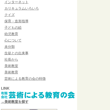
インターネット
カリキュラムいろいろ
クイズ
保育・造形指導
子どもの絵
幼児教育
心について
未分類
生徒との出来事
社長から
美術教室
美術教育
芸術による教育の会の特徴
LINK
→美術教室を探す