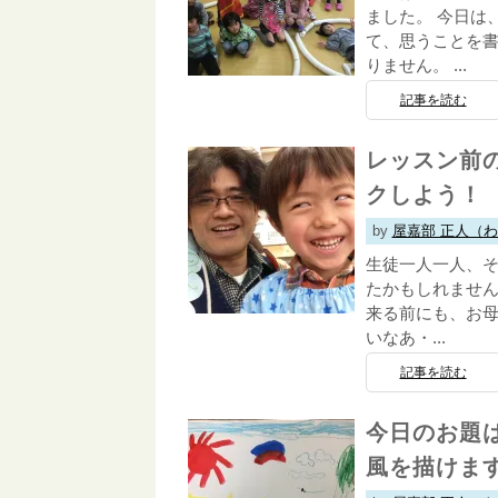
ました。 今日は
て、思うことを書
りません。 ...
記事を読む
レッスン前
クしよう！
by
屋嘉部 正人（
生徒一人一人、そ
たかもしれません
来る前にも、お母
いなあ・...
記事を読む
今日のお題
風を描けま