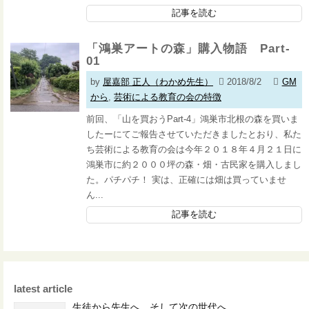
記事を読む
「鴻巣アートの森」購入物語 Part-
01
by
屋嘉部 正人（わかめ先生）
2018/8/2
GM
から
,
芸術による教育の会の特徴
前回、「山を買おうPart-4」鴻巣市北根の森を買いま
したーにてご報告させていただきましたとおり、私た
ち芸術による教育の会は今年２０１８年４月２１日に
鴻巣市に約２０００坪の森・畑・古民家を購入しまし
た。パチパチ！ 実は、正確には畑は買っていませ
ん...
記事を読む
latest article
生徒から先生へ、そして次の世代へ