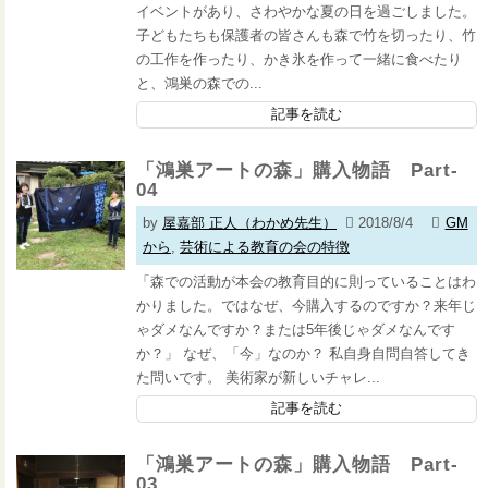
イベントがあり、さわやかな夏の日を過ごしました。
子どもたちも保護者の皆さんも森で竹を切ったり、竹
の工作を作ったり、かき氷を作って一緒に食べたり
と、鴻巣の森での...
記事を読む
「鴻巣アートの森」購入物語 Part-
04
by
屋嘉部 正人（わかめ先生）
2018/8/4
GM
から
,
芸術による教育の会の特徴
「森での活動が本会の教育目的に則っていることはわ
かりました。ではなぜ、今購入するのですか？来年じ
ゃダメなんですか？または5年後じゃダメなんです
か？」 なぜ、「今」なのか？ 私自身自問自答してき
た問いです。 美術家が新しいチャレ...
記事を読む
「鴻巣アートの森」購入物語 Part-
03