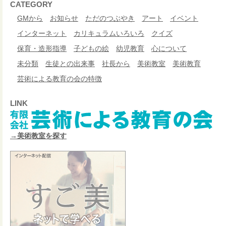
CATEGORY
GMから
お知らせ
ただのつぶやき
アート
イベント
インターネット
カリキュラムいろいろ
クイズ
保育・造形指導
子どもの絵
幼児教育
心について
未分類
生徒との出来事
社長から
美術教室
美術教育
芸術による教育の会の特徴
LINK
→美術教室を探す