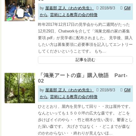
by
屋嘉部 正人（わかめ先生）
2018/8/3
GM
から
,
芸術による教育の会の特徴
昨年2017年12月17日の見学会から約二週間がたった
12月29日、Chatworkを介して「鴻巣北根の家の募集
要項.pdf」が見学者に配布されました。 見学後、購入
したい方は募集要項に必要事項を記入してエントリー
してくださいということです。 もち...
記事を読む
「鴻巣アートの森」購入物語 Part-
02
by
屋嘉部 正人（わかめ先生）
2018/8/3
GM
から
,
芸術による教育の会の特徴
ひととおり、屋内を見学して回り・・次は屋外です。
なんといっても１５００坪の広大な森です。 どこを
歩けばイイのやら・・竹と樹木が生い茂り、鬱蒼とし
た深い森です。 大げさではなく・・どこまでが森な
のかわからない・・終わりが見えないほ...