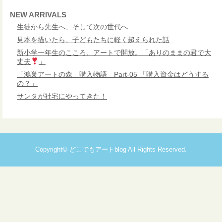
NEW ARRIVALS
生徒から先生へ、そして次の世代へ
見本を描いたら、子どもたちに軽く超えられた話
新小学一年生のこころ、アートで開放。「ありのままの君で大
丈夫
」
「鴻巣アートの森」購入物語 Part-05 「購入資金はどうする
の？」
サンタが社宅にやってきた！
Copyright©
どこでもアートblog
All Rights Reserved.