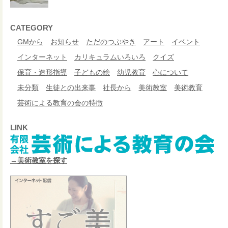
CATEGORY
GMから
お知らせ
ただのつぶやき
アート
イベント
インターネット
カリキュラムいろいろ
クイズ
保育・造形指導
子どもの絵
幼児教育
心について
未分類
生徒との出来事
社長から
美術教室
美術教育
芸術による教育の会の特徴
LINK
→美術教室を探す