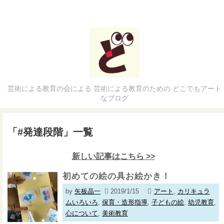
芸術による教育の会による 芸術による教育のための どこでもアート
なブログ
「
#発達段階
」
一覧
新しい記事はこちら >>
初めての絵の具お絵かき！
by
矢板晶一
2019/1/15
アート
,
カリキュラ
ムいろいろ
,
保育・造形指導
,
子どもの絵
,
幼児教育
,
心について
,
美術教育