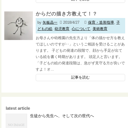
からだの描き方教えて！？
by
矢板晶一
2018/4/27
保育・造形指導
,
子
どもの絵
,
幼児教育
,
心について
,
美術教育
お母さんや幼稚園の先生方より「体の描かせ方を教え
てほしいのですが‥」というご相談を受けることがあ
ります。 子どもの発達の段階で、顔から手足が出て
いる絵を書く時期があります。 頭足人と言います。
「子どもの絵の発達段階は、急がず見守る方が良いで
すよ！オ...
記事を読む
latest article
生徒から先生へ、そして次の世代へ