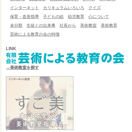
インターネット
カリキュラムいろいろ
クイズ
保育・造形指導
子どもの絵
幼児教育
心について
未分類
生徒との出来事
社長から
美術教室
美術教育
芸術による教育の会の特徴
LINK
→美術教室を探す