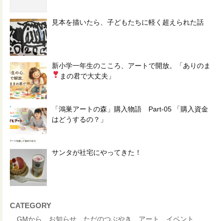
見本を描いたら、子どもたちに軽く超えられた話
新小学一年生のこころ、アートで開放。「ありのま
まの君で大丈夫
」
「鴻巣アートの森」購入物語 Part-05 「購入資金
はどうするの？」
サンタが社宅にやってきた！
CATEGORY
GMから
お知らせ
ただのつぶやき
アート
イベント