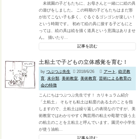
未就園の子どもたちに、お母さんと一緒にに絵の具
の遊びをしました。 この時期の子どもたちはまだ形
が出てこない子も多く、ぐるぐるゴシゴシが楽しい！
という時期です。 初めて絵の具に接する子どもにと
っては、絵の具は絵を描く道具という意識はありませ
ん。 描いたり...
記事を読む
土粘土で子どもの立体感覚を育む！
by
つぶつぶ先生
2018/6/26
アート
,
幼児教
育
,
未分類
,
美術教室
,
美術教育
,
芸術による教育の
会の特徴
こんにちはつぶつぶ先生です！ カリキュラム紹介
「土粘土」 そもそも粘土は粘度のある土のことを指
しますので、土粘土は繰り返しの表現なのですが、美
術教室ではわかりやすく陶芸用の粘土や彫塑で扱う土
の粘土のことを土粘土と呼んでいます。園児や小学生
が使う油粘...
記事を読む