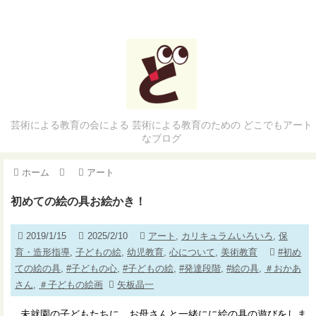
芸術による教育の会による 芸術による教育のための どこでもアート
なブログ
ホーム
アート
初めての絵の具お絵かき！
2019/1/15
2025/2/10
アート
,
カリキュラムいろいろ
,
保
育・造形指導
,
子どもの絵
,
幼児教育
,
心について
,
美術教育
#初め
ての絵の具
,
#子どもの心
,
#子どもの絵
,
#発達段階
,
#絵の具
,
＃おかあ
さん
,
＃子どもの絵画
矢板晶一
未就園の子どもたちに、お母さんと一緒にに絵の具の遊びをしま