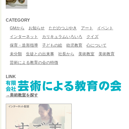
CATEGORY
GMから
お知らせ
ただのつぶやき
アート
イベント
インターネット
カリキュラムいろいろ
クイズ
保育・造形指導
子どもの絵
幼児教育
心について
未分類
生徒との出来事
社長から
美術教室
美術教育
芸術による教育の会の特徴
LINK
→美術教室を探す