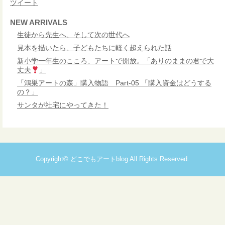
ツイート
NEW ARRIVALS
生徒から先生へ、そして次の世代へ
見本を描いたら、子どもたちに軽く超えられた話
新小学一年生のこころ、アートで開放。「ありのままの君で大
丈夫
」
「鴻巣アートの森」購入物語 Part-05 「購入資金はどうする
の？」
サンタが社宅にやってきた！
Copyright©
どこでもアートblog
All Rights Reserved.